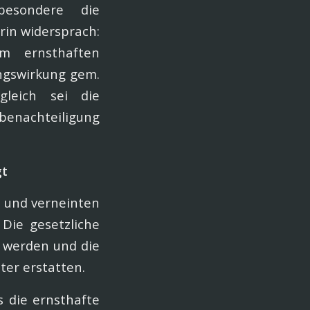
besondere die
rin widersprach:
m ernsthaften
ngswirkung gem.
leich sei die
benachteiligung
gt
b und verneinten
 Die gesetzliche
 werden und die
ter erstatten.
s die ernsthafte