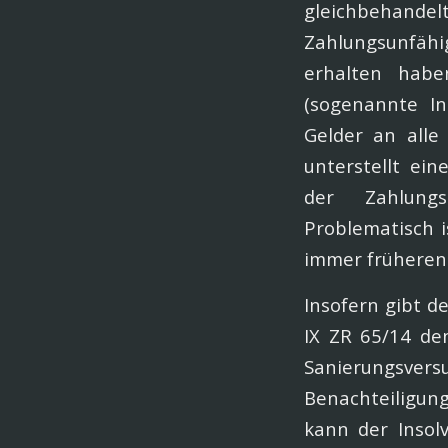
gleichbehandel
Zahlungsunfähi
erhalten habe
(sogenannte In
Gelder an alle 
unterstellt ei
der Zahlungs
Problematisch 
immer früheren 
Insofern gibt d
IX ZR 65/14 de
Sanierungsve
Benachteiligun
kann der Insol