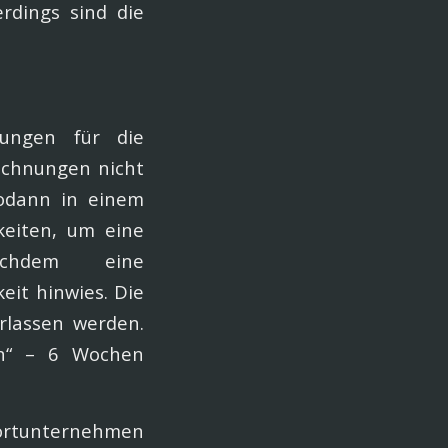
rdings sind die
tungen für die
echnungen nicht
sodann in einem
keiten, um eine
achdem eine
eit hinwies. Die
erlassen werden.
en“ – 6 Wochen
portunternehmen