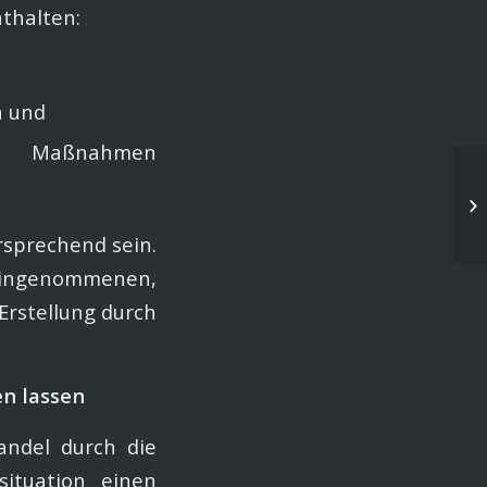
thalten:
n und
ie Maßnahmen
BG
In
de
rsprechend sein.
eingenommenen,
rstellung durch
en lassen
andel durch die
situation einen