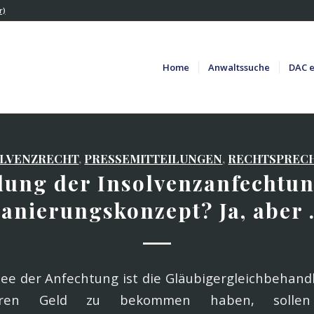
r)
Home
Anwaltssuche
DAC e
OLVENZRECHT
,
PRESSEMITTEILUNGEN
,
RECHTSPREC
ung der Insolvenzanfechtu
anierungskonzept? Ja, aber
dee der Anfechtung ist die Gläubigergleichbehandlu
fahren Geld zu bekommen haben, sollen 