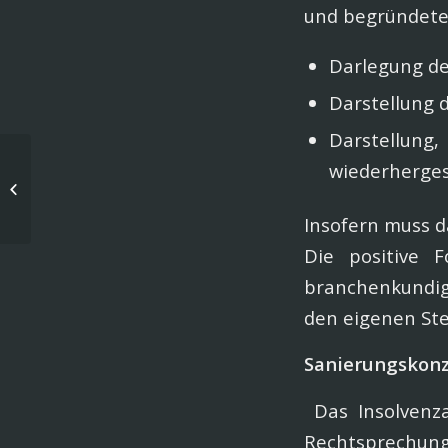
und begründete 
Darlegung de
Darstellung 
Darstellu
Rückforderung
wiederhergest
Kreditbearbeitungsgebühren – BGH
bestätigt: Auch Unternehmer...
Insofern muss d
Die positive 
branchenkundig
den eigenen Ste
Sanierungskonz
Das Insolvenz
Rechtsprechung