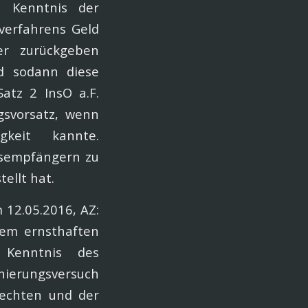
in Kenntnis der
verfahrens Geld
er zurückgeben
rd sodann diese
Satz 2 InsO a.F.
gsvorsatz, wenn
gkeit kannte.
gsempfängern zu
ellt hat.
 12.05.2016, AZ:
nem ernsthaften
 Kenntnis des
nierungsversuch
fechten und der