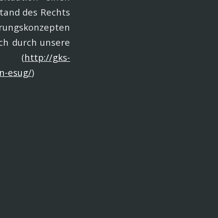
Stand des Rechts
erungskonzepten
ch durch unsere
e (
http://gks-
n-esug/
)