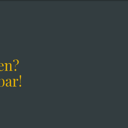
en?
bar!