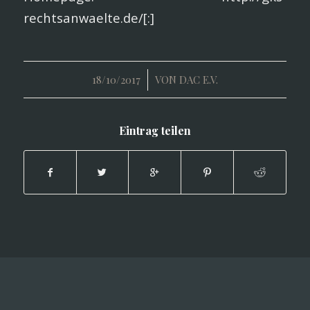
rechtsanwaelte.de/[:]
/
18/10/2017
VON
DAC E.V.
Eintrag teilen