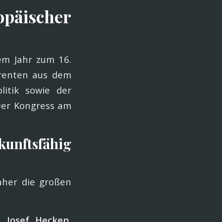
ischer
em Jahr zum 16.
erenten aus dem
itik sowie der
Der Kongress am
unftsfähig
her die großen
. Josef Hecken
,