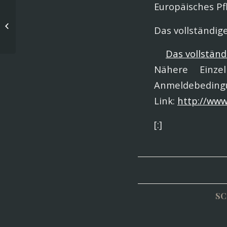
Europäisches P
OLG Düsseldorf widersprüchlich:
Kreis Mettmann hat keine Erlaubnis
Das vollständig
zur Verwendung...
Das vollstän
Nähere Einze
Anmelde
Link:
http://www
[:]
SC