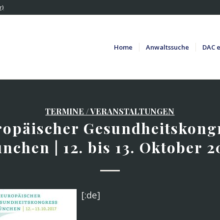
r)
Home
Anwaltssuche
DAC e
TERMINE / VERANSTALTUNGEN
ropäischer Gesundheitskong
nchen | 12. bis 13. Oktober 2
[:de]