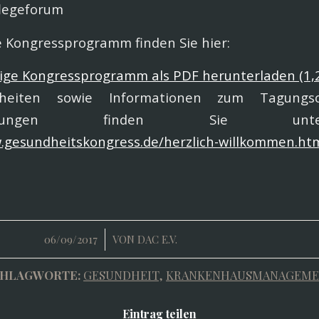
flegeforum
e Kongressprogramm finden Sie hier:
dige Kongressprogramm als PDF herunterladen
(1,
lheiten sowie Informationen zum Tagungs
bedingungen finden Sie u
.gesundheitskongress.de/herzlich-willkommen.ht
/
06/09/2017
VON
DAC E.V.
HLAGWORTE:
GESUNDHEIT
,
KRANKENHAUSMANAGEM
Eintrag teilen