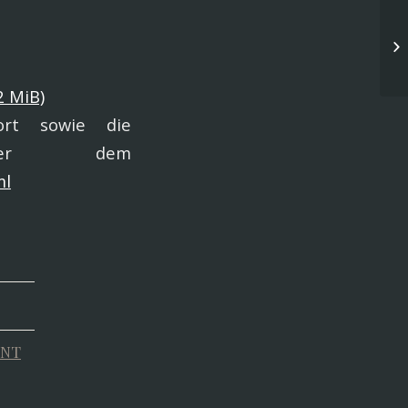
De
20
2 MiB)
ort sowie die
nter dem
ml
ENT