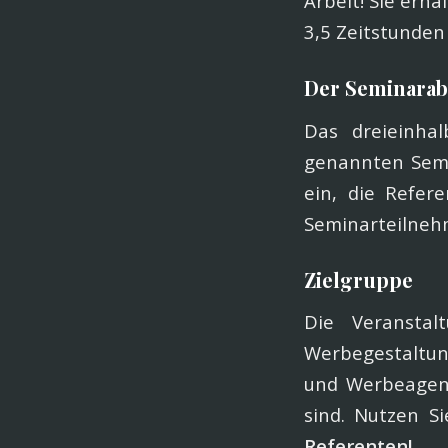
Arbeit! Sie erha
3,5 Zeitstunden
Der Seminarab
Das dreieinhal
genannten Semi
ein, die Refer
Seminarteilne
Zielgruppe
Die Veranstal
Werbegestaltu
und Werbeagent
sind. Nutzen S
Referenten!