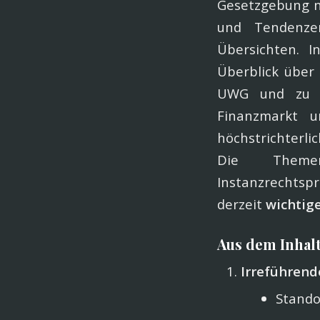
Gesetzgebung na
und Tendenzen
Übersichten. I
Überblick über
UWG und zu a
Finanzmarkt u
höchstrichterli
Die Themen
Instanzrechtsp
derzeit
wichtig
Aus dem Inhal
Irreführen
Stand