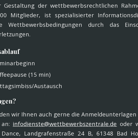
r Gestaltung der wettbewerbsrechtlichen Rah
0 Mitglieder, ist spezialisierter Informationsd
re Wettbewerbsbedingungen durch das Eins
letzungen.
sablauf
eminarbeginn
affeepause (15 min)
ittagsimbiss/Austausch
ragen?
en wir Ihnen auch gerne die Anmeldeunterlagen 
l an:
infodienste@wettbewerbszentrale.de
oder w
 Dance, Landgrafenstraße 24 B, 61348 Bad Ho