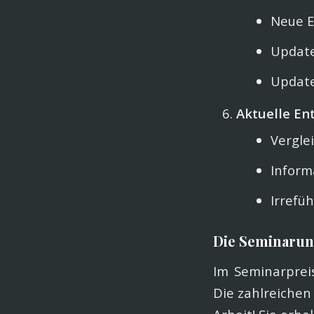
Neue E
Update
Updat
Aktuelle E
Vergle
Inform
Irrefü
Die Seminarun
Im Seminarpreis
Die zahlreichen