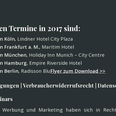
en Termine in 2017 sind:
n Köln
, Lindner Hotel City Plaza
n Frankfurt a. M.
, Maritim Hotel
in München
, Holiday Inn Munich – City Centre
 in Hamburg
, Empire Riverside Hotel
n Berlin
, Radisson Blu
Flyer zum Download >>
ngungen
|
Verbraucherwiderrufsrecht
|
Datens
inars
r Werbung und Marketing haben sich in Rech