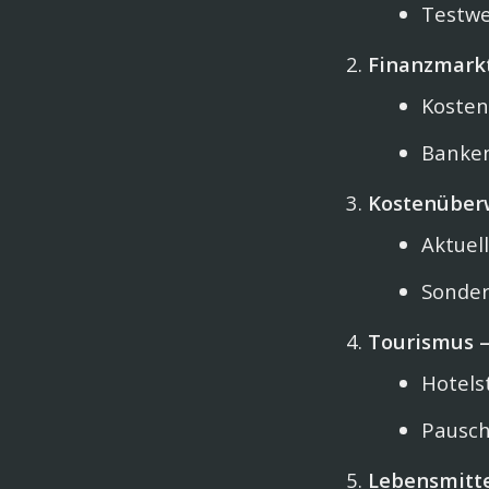
Testw
Finanzmarkt
Kosten
Banken
Kostenüber
Aktuel
Sonde
Tourismus –
Hotels
Pauscha
Lebensmitte