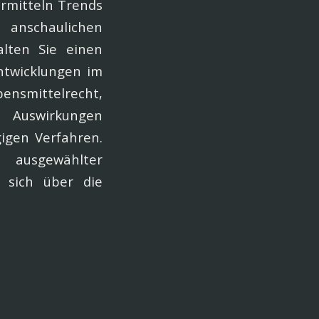
ermitteln Trends
 anschaulichen
alten Sie einen
ntwicklungen im
smittelrecht,
e Auswirkungen
gigen Verfahren.
usgewählter
e sich über die