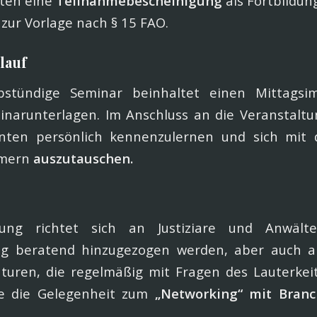
lten eine
Teilnahmebescheinigung
als Fortbildu
 zur Vorlage nach § 15 FAO.
lauf
bstündige Seminar beinhaltet einen Mittagsi
narunterlagen. Im Anschluss an die Veranstaltun
enten persönlich kennenzulernen und sich mit
hmern
auszutauschen.
tung richtet sich an Justiziare und Anwält
ng beratend hinzugezogen werden, aber auch 
uren, die regelmäßig mit Fragen des Lauterkeit
ie die Gelegenheit zum
„Networking“ mit Branc