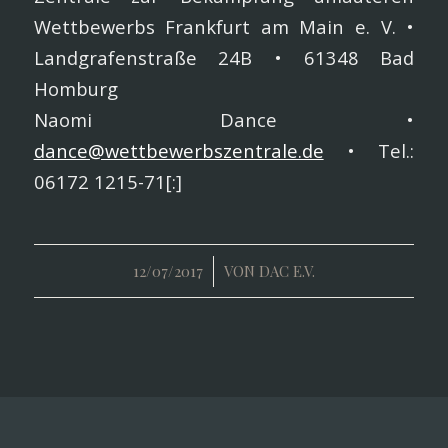
Wettbewerbs Frankfurt am Main e. V. •
Landgrafenstraße 24B • 61348 Bad
Homburg
Naomi Dance •
dance@wettbewerbszentrale.de
• Tel.:
06172 1215-71[:]
/
12/07/2017
VON
DAC E.V.