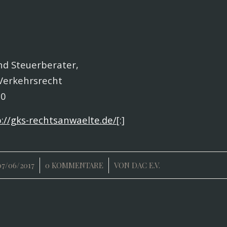
nd Steuerberater,
Verkehrsrecht
70
://gks-rechtsanwaelte.de/
[:]
/
/
07/06/2017
0 KOMMENTARE
VON
DAC E.V.