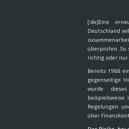
[:de]Eine er
Deutschland wil
zusammenarbei
überprüfen. So 
richtig oder nur
Bereits 1988 ei
gegenseitige H
wurde diese
beispielsweise
Regelungen un
über Finanzkonte
Das Risiko, bei