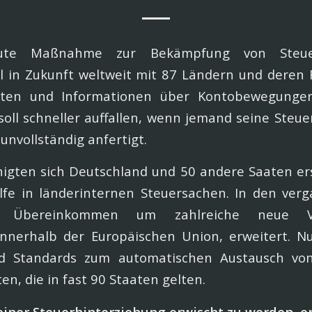
neute Maßnahme zur Bekämpfung von Steuerh
l in Zukunft weltweit mit 87 Ländern und deren 
ten und Informationen über Kontobewegung
soll schneller auffallen, wenn jemand seine Steue
 unvollständig anfertigt.
nigten sich Deutschland und 50 andere Saaten er
ilfe in länderinternen Steuersachen. In den ver
s Übereinkommen um zahlreiche neue Ver
 innerhalb der Europäischen Union, erweitert. N
d Standards zum automatischen Austausch von
n, die in fast 90 Staaten gelten.
 einer Steuerhinterziehung erwischt zu werden, e