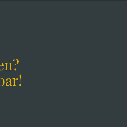
en?
bar!