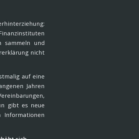
interziehung:
Finanzinstituten
en sammeln und
rerklärung nicht
stmalig auf eine
gangenen Jahren
einbarungen,
un gibt es neue
 Informationen
rhöht sich