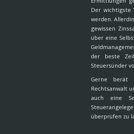
Ermittlungen ge
Der wichtigste 
werden. Allerd
gewissen Zinssa
über eine Selb
Geldmanagement 
der beste Zei
Steuersünder v
Gerne berät 
Rechtsanwalt un
auch eine Se
Steuerangeleg
überprüfen zu l